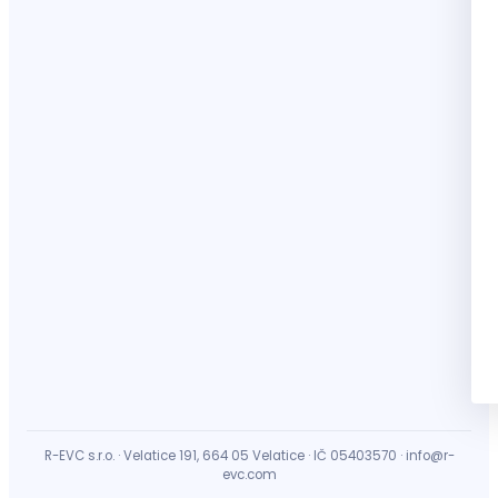
R-EVC s.r.o. · Velatice 191, 664 05 Velatice · IČ 05403570 · info@r-
evc.com