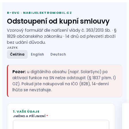
R-EVC · NABIJELEKTROMOBIL.CZ
Odstoupení od kupní smlouvy
Vzorový formulář dle nařízení vlády č. 363/2013 Sb. · §
1829 občanského zákoníku · 14 dnů od převzetí zboží
bez udání důvodu.
JAZYK
Čeština
English
Deutsch
Pozor:
u digitálního obsahu (např. SolarSync) po
aktivaci funkce na SN nelze odstoupit (§ 1837 písm. l)
OZ). Pokud jste nakupovali na IČO (B2B), 14-denní
lhůta se nevztahuje.
1. VAŠE ÚDAJE
JMÉNO A PŘÍJMENÍ
*